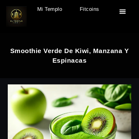
Mi Templo
Fitcoins
🏯 El Templo
🎒 Accesor
🧘‍♂️ Descan
🏋️ Motivac
Smoothie Verde De Kiwi, Manzana Y
Espinacas