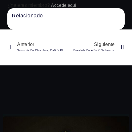
¿Ya eres miembro?
Accede aquí
Relacionado
No Content Available
Anterior
Siguiente
Smoothie De Chocolate, Café Y Plátano
Ensalada De Atún Y Garbanzos