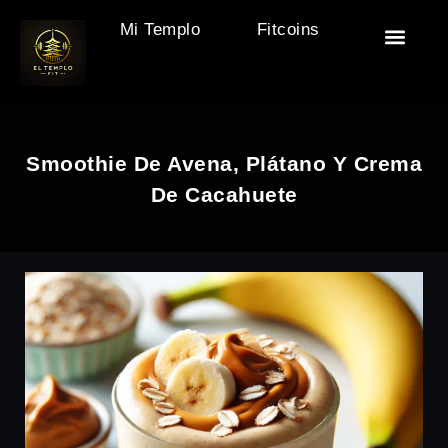
Mi Templo
Fitcoins
🏯 El Templo
🎒 Accesor
🧘‍♂️ Descan
🏋️ Motivac
Smoothie De Avena, Plátano Y Crema
De Cacahuete