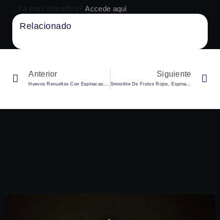
¿Ya eres miembro?
Accede aquí
Relacionado
No Content Available
Anterior
Siguiente
Huevos Revueltos Con Espinacas, Champiñones Y Tomate
Smoothie De Frutos Rojos, Espinacas Y Yogur Griego