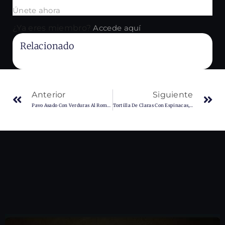
Únete ahora
¿Ya eres miembro?
Accede aquí
Relacionado
No Content Available
Anterior
Siguiente
Pavo Asado Con Verduras Al Romero
Tortilla De Claras Con Espinacas, Champiñones Y Queso Fresco