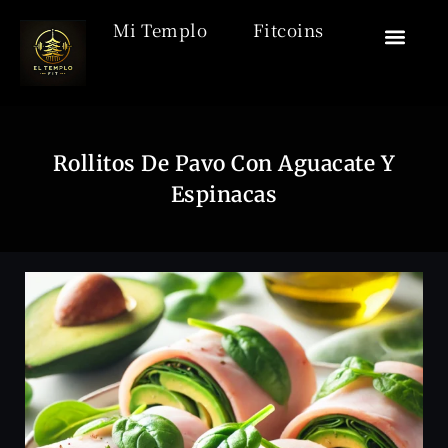
Mi Templo
Fitcoins
🏯 El Templo
🎒 Acceso
🧘‍♂️ Desca
🏋️ Motiv
Rollitos De Pavo Con Aguacate Y
Espinacas