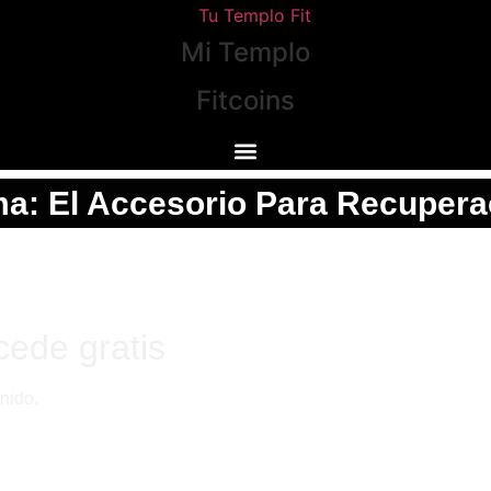
Mi Templo
Fitcoins
a: El Accesorio Para Recuperac
cede gratis
nido.