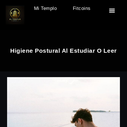
Mi Templo
Fitcoins
🏯 El Templo
🎒 Accesor
🧘‍♂️ Descan
🏋️ Motivac
Higiene Postural Al Estudiar O Leer