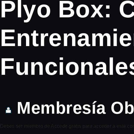
Plyo Box: C
Entrenamie
Funcionale
Membresía Obl
Debes ser miembro de Accede gratis para acceder a este co