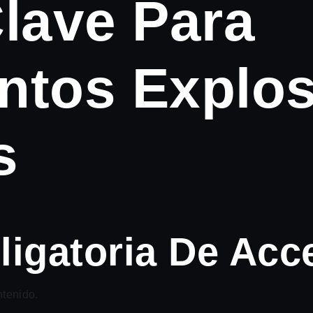
lave Para
ntos Explos
s
igatoria De Acc
ntenido.