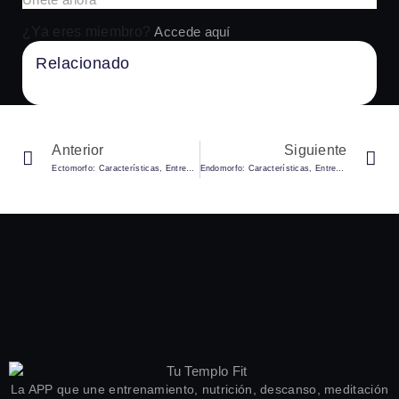
¿Ya eres miembro?
Accede aquí
Relacionado
No Content Available
Anterior
Siguiente
Ectomorfo: Características, Entrenamiento Y Alimentación
Endomorfo: Características, Entrenamiento Y Alimentación
La APP que une entrenamiento, nutrición, descanso, meditación