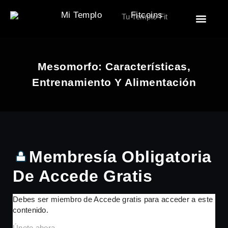
Mi Templo
Fitcoins
🏯 El Templo
🎒 Accesor
🧘‍♂️ Descan
🏋️ Motivac
Mesomorfo: Características,
Entrenamiento Y Alimentación
Membresía Obligatoria
De Accede Gratis
Debes ser miembro de Accede gratis para acceder a este
contenido.
Únete ahora