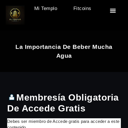
Mi Templo
Fitcoins
🏯 El Templo
🎒 Accesor
🧘‍♂️ Descan
🏋️ Motivac
La Importancia De Beber Mucha
Agua
Membresía Obligatoria
De Accede Gratis
Debes ser miembro de Accede gratis para acceder a este
contenido.