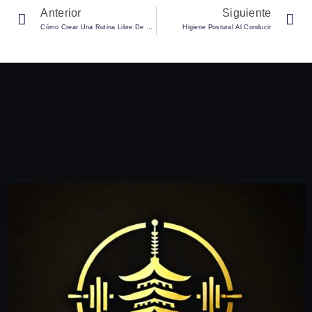
Anterior
Siguiente
Cómo Crear Una Rutina Libre De Poses Memorable En El Culturismo Natural
Higiene Postural Al Conducir