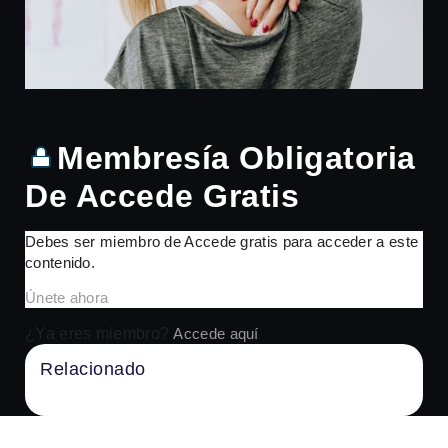
Membresía Obligatoria
De Accede Gratis
Debes ser miembro de Accede gratis para acceder a este
contenido.
Únete ahora
¿Ya eres miembro?
Accede aquí
Relacionado
No Content Available