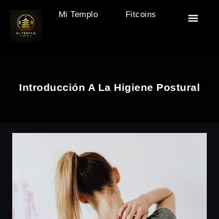
Mi Templo
Fitcoins
🏯 El Templo
🎒 Accesor
🧘‍♂️ Descan
🏋️ Motivac
Introducción A La Higiene Postural