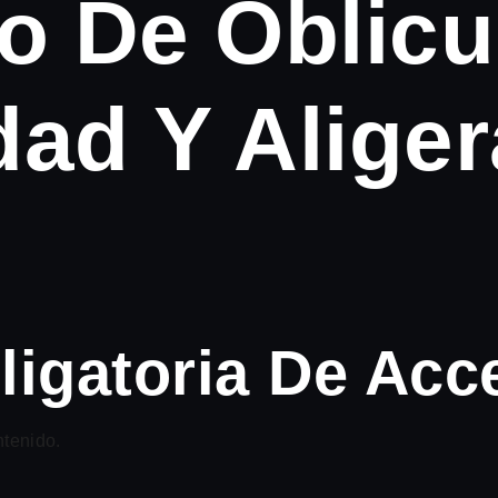
o De Oblicu
idad Y Alige
igatoria De Acc
ntenido.