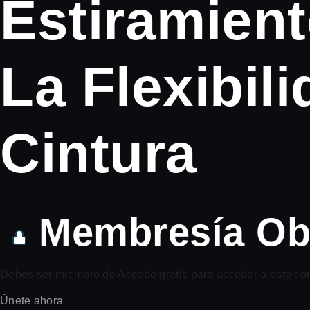
Estiramient
La Flexibil
Cintura
Membresía Obl
Debes ser miembro de Accede gratis para acceder a este co
Únete ahora