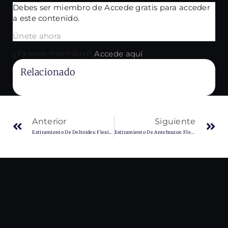
Debes ser miembro de Accede gratis para acceder
a este contenido.
Únete ahora
¿Ya eres miembro?
Accede aquí
Relacionado
No Content Available
Anterior
Siguiente
Estiramiento De Deltoides: Flexibilidad Y Alivio Para Tus Hombros
Estiramiento De Antebrazos: Flexibilidad Y Alivio Para Manos Y Brazos