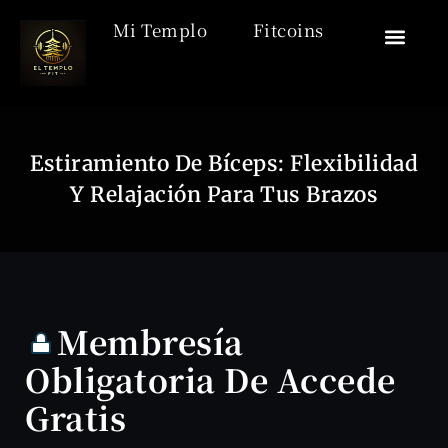
Mi Templo
Fitcoins
🏯 El Templo
🎒 Acceso
🧘‍♂️ Desca
🏋️ Motiv
Estiramiento De Bíceps: Flexibilidad
Y Relajación Para Tus Brazos
Membresía
Obligatoria De Accede
Gratis