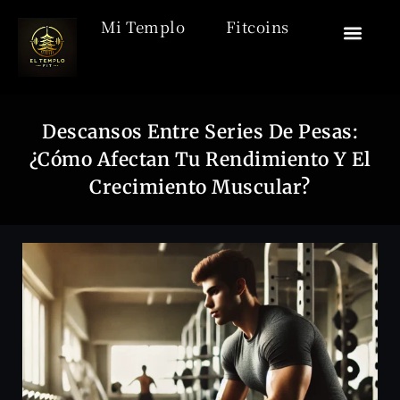
Mi Templo
Fitcoins
🏯 El Templo
🎒 Acceso
🧘‍♂️ Desca
🏋️ Motiv
Descansos Entre Series De Pesas:
¿Cómo Afectan Tu Rendimiento Y El
Crecimiento Muscular?