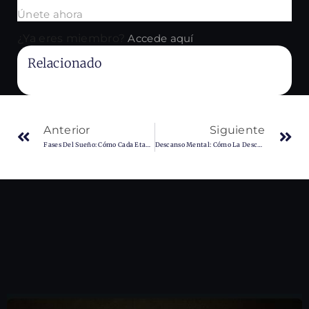
Únete ahora
¿Ya eres miembro?
Accede aquí
Relacionado
No Content Available
Anterior
Siguiente
Fases Del Sueño: Cómo Cada Etapa Contribuye A La Recuperación Muscular Y Tu Rendimiento
Descanso Mental: Cómo La Desconexión Y El Bienestar Mental Potencian Tus Resultados En El Gimnasio