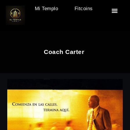
Mi Templo
Fitcoins
🏯 El Templo
🎒 Accesor
🧘‍♂️ Descan
🏋️ Motivac
Coach Carter