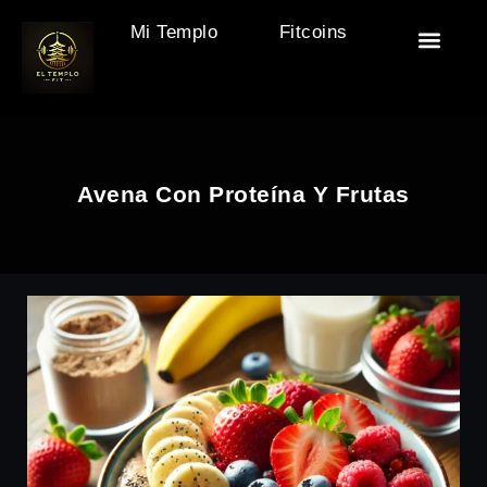
Mi Templo
Fitcoins
🏯 El Templo
🎒 Accesor
🧘‍♂️ Descan
🏋️ Motivac
Avena Con Proteína Y Frutas