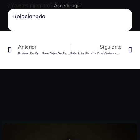
¿Ya eres miembro?
Accede aquí
Relacionado
No Content Available
Anterior
Siguiente
Rutinas De Gym Para Bajar De Peso: Tu Guía Personalizada
Pollo A La Plancha Con Verduras Asadas