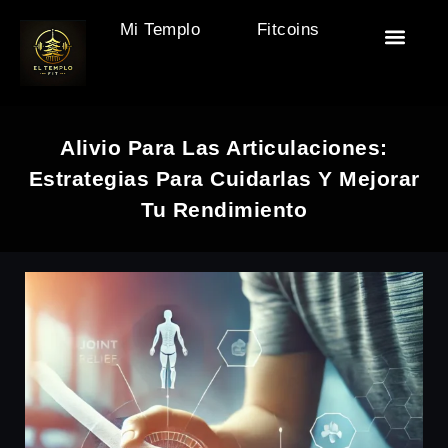
Mi Templo
Fitcoins
🏯 El Templo
🎒 Accesor
🧘‍♂️ Descan
🏋️ Motivac
Alivio Para Las Articulaciones:
Estrategias Para Cuidarlas Y Mejorar
Tu Rendimiento