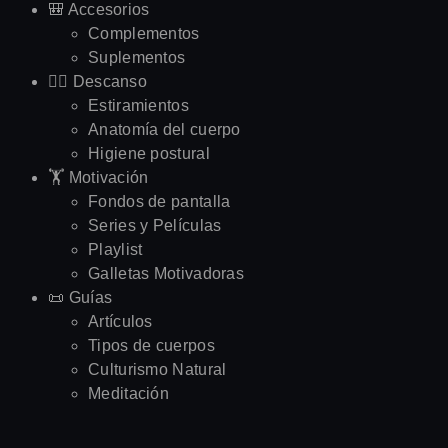
🎒 Accesorios
Complementos
Suplementos
🧘‍♂️ Descanso
Estiramientos
Anatomía del cuerpo
Higiene postural
🏋️ Motivación
Fondos de pantalla
Series y Películas
Playlist
Galletas Motivadoras
📜 Guías
Artículos
Tipos de cuerpos
Culturismo Natural
Meditación